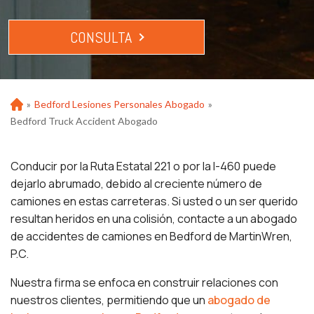
CONSULTA
»
Bedford Lesiones Personales Abogado
»
Ho
m
Bedford Truck Accident Abogado
e
Conducir por la Ruta Estatal 221 o por la I-460 puede
dejarlo abrumado, debido al creciente número de
camiones en estas carreteras. Si usted o un ser querido
resultan heridos en una colisión, contacte a un abogado
de accidentes de camiones en Bedford de MartinWren,
P.C.
Nuestra firma se enfoca en construir relaciones con
nuestros clientes, permitiendo que un
abogado de