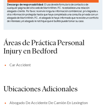
Descargo de responsabilidad:
El uso de este formulario de contacto o de
cualquier página del sitio web de MartinWren, P.C. no establece una relación
abogado-cliente. Por favor, no envíe ninguna información confidencial, privilegiada u
otra información protegida hasta que haya completado una consulta privada con un
abogado de MartinWren, P.C., el abogado le haya informado que no existe un conflicto
de intereses y el abogado le notifique que el bufete puede tomar su caso.
Áreas de Práctica
Personal
Injury en Bedford
Car Accident
Ubicaciones Adicionales
Abogado De Accidente De Camión En Lexington