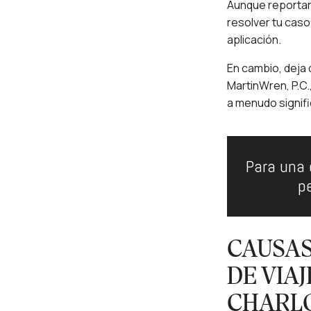
Aunque reportar 
resolver tu caso
aplicación.
En cambio, deja 
MartinWren, P.C.
a menudo signif
Para una 
p
CAUSAS
DE VIA
CHARL