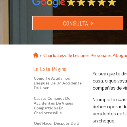
CONSULTA
»
Charlottesville Lesiones Personales Aboga
H
o
En Esta Página
m
Ya sea que te dir
e
Cómo Te Ayudamos
casa, o que vaya
Después De Un Accidente
compañías de vi
De Uber
Causas Comunes De
No importa cuánt
Accidentes De Viajes
deben operar de
Compartidos En
Charlottesville
accidentes de Ub
un choque.
Qué Hacer Después De Un