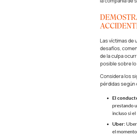
la compañía de s
DEMOSTRA
ACCIDENT
Las víctimas de
desafíos, comen
de la culpa ocur
posible sobre lo
Considera los si
pérdidas según q
El conduct
prestando un
incluso si e
Uber
: Uber
el momento d