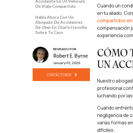
Accidente En Un Vehículo
Cuando un conduc
De Viaje Compartido
en tu aliado. Co
Habla Ahora Con Un
compartidos en 
Abogado De Accidentes
compensación ju
De Uber En Charlottesville
Sobre Tu Caso
experiencia com
REVISADO POR
CÓMO T
Robert E. Byrne
UN ACC
January 01, 2026
CONTÁCTENOS
Nuestro abogado
profesional con
luchando por las
Cuando enfrentas
negligencia de o
varias formas e
difíciles: