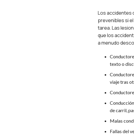
Los accidentes 
prevenibles si e
tarea. Las lesi
que los accident
a menudo descon
Conductores
texto o dis
Conductores
viaje tras o
Conductores
Conducción 
de carril, p
Malas condic
Fallas del 