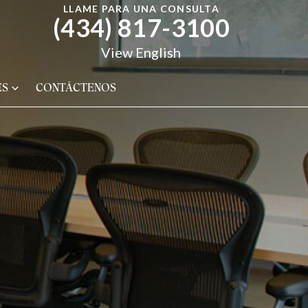
LLAME PARA UNA CONSULTA
(434) 817-3100
View English
ES
CONTÁCTENOS