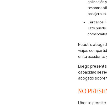
aplicación y
responsabil
pasajero es 
Terceros
: 
Esto puede 
comerciales 
Nuestro abogado
viajes compartid
en tu accidente 
Luego presentar
capacidad de re
abogado sobre t
NO PRESE
Uber te permite 