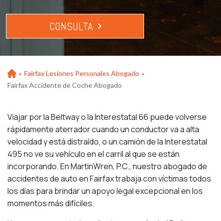
CONSULTA
»
Fairfax Lesiones Personales Abogado
»
Ho
m
Fairfax Accidente de Coche Abogado
e
Viajar por la Beltway o la Interestatal 66 puede volverse
rápidamente aterrador cuando un conductor va a alta
velocidad y está distraído, o un camión de la Interestatal
495 no ve su vehículo en el carril al que se están
incorporando. En MartinWren, P.C., nuestro abogado de
accidentes de auto en Fairfax trabaja con víctimas todos
los días para brindar un apoyo legal excepcional en los
momentos más difíciles.