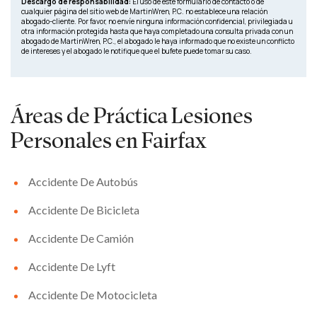
Descargo de responsabilidad:
El uso de este formulario de contacto o de
cualquier página del sitio web de MartinWren, P.C. no establece una relación
abogado-cliente. Por favor, no envíe ninguna información confidencial, privilegiada u
otra información protegida hasta que haya completado una consulta privada con un
abogado de MartinWren, P.C., el abogado le haya informado que no existe un conflicto
de intereses y el abogado le notifique que el bufete puede tomar su caso.
Áreas de Práctica
Lesiones
Personales en Fairfax
Accidente De Autobús
Accidente De Bicicleta
Accidente De Camión
Accidente De Lyft
Accidente De Motocicleta