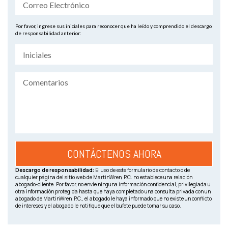
Por favor, ingrese sus iniciales para reconocer que ha leído y comprendido el descargo
de responsabilidad anterior:
Descargo de responsabilidad:
El uso de este formulario de contacto o de
cualquier página del sitio web de MartinWren, P.C. no establece una relación
abogado-cliente. Por favor, no envíe ninguna información confidencial, privilegiada u
otra información protegida hasta que haya completado una consulta privada con un
abogado de MartinWren, P.C., el abogado le haya informado que no existe un conflicto
de intereses y el abogado le notifique que el bufete puede tomar su caso.