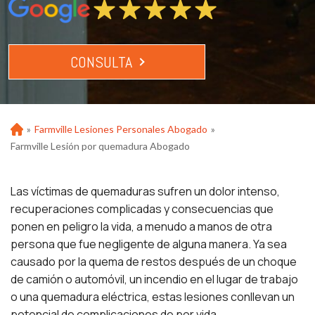
CONSULTA
»
Farmville Lesiones Personales Abogado
»
Ho
m
Farmville Lesión por quemadura Abogado
e
Las víctimas de quemaduras sufren un dolor intenso,
recuperaciones complicadas y consecuencias que
ponen en peligro la vida, a menudo a manos de otra
persona que fue negligente de alguna manera. Ya sea
causado por la quema de restos después de un choque
de camión o automóvil, un incendio en el lugar de trabajo
o una quemadura eléctrica, estas lesiones conllevan un
potencial de complicaciones de por vida.