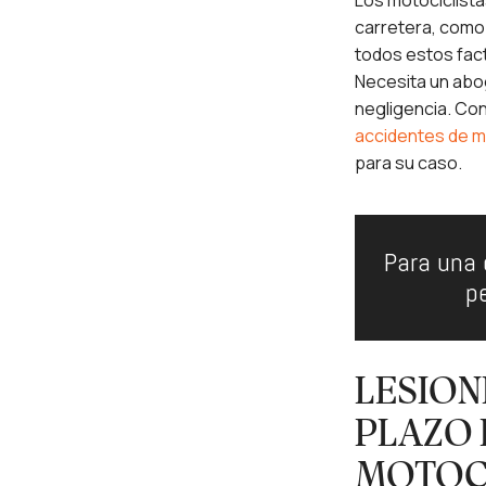
Los motociclista
carretera, como
todos estos fact
Necesita un abo
negligencia. Co
accidentes de m
para su caso.
Para una 
p
LESION
PLAZO 
MOTOC