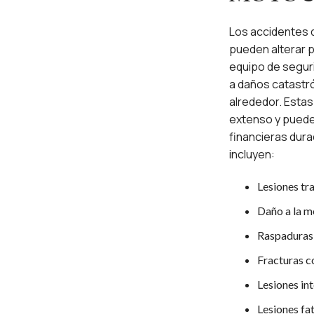
Los accidentes 
pueden alterar p
equipo de segur
a daños catastró
alrededor. Esta
extenso y puede
financieras dur
incluyen:
Lesiones tr
Daño a la mé
Raspaduras 
Fracturas c
Lesiones in
Lesiones fa