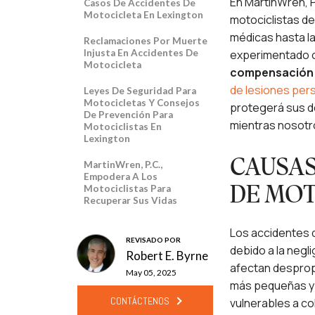
En MartinWren, 
Casos De Accidentes De
Motocicleta En Lexington
motociclistas d
médicas hasta la
Reclamaciones Por Muerte
Injusta En Accidentes De
experimentado 
Motocicleta
compensación 
de lesiones per
Leyes De Seguridad Para
Motocicletas Y Consejos
protegerá sus d
De Prevención Para
mientras nosotro
Motociclistas En
Lexington
CAUSAS
MartinWren, P.C.,
Empodera A Los
Motociclistas Para
DE MOT
Recuperar Sus Vidas
Los accidentes 
REVISADO POR
debido a la negl
Robert E. Byrne
afectan desprop
May 05, 2025
más pequeñas y m
CONTÁCTENOS
vulnerables a c