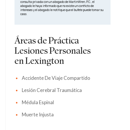
consulta privada con un abogado de MartinWren, P.C., el
abogado le haya informado que no existe un conflicto de
intereses y el abogado le notifique que el bufete puede tomar su
caso.
Áreas de Práctica
Lesiones Personales
en Lexington
Accidente De Viaje Compartido
Lesión Cerebral Traumática
Médula Espinal
Muerte Injusta