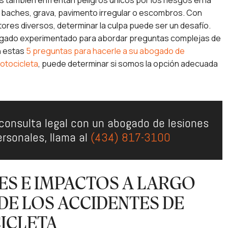
s también enfrentan peligros únicos por los riesgos en la
 baches, grava, pavimento irregular o escombros. Con
ores diversos, determinar la culpa puede ser un desafío.
gado experimentado para abordar preguntas complejas de
n estas
5 preguntas para hacerle a su abogado de
otocicleta
, puede determinar si somos la opción adecuada
consulta legal con un abogado de lesiones
ersonales, llama al
(434) 817-3100
ES E IMPACTOS A LARGO
DE LOS ACCIDENTES DE
ICLETA