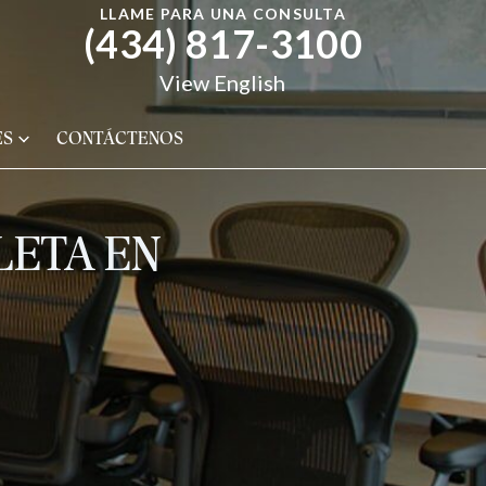
LLAME PARA UNA CONSULTA
(434) 817-3100
View English
ES
CONTÁCTENOS
LETA EN