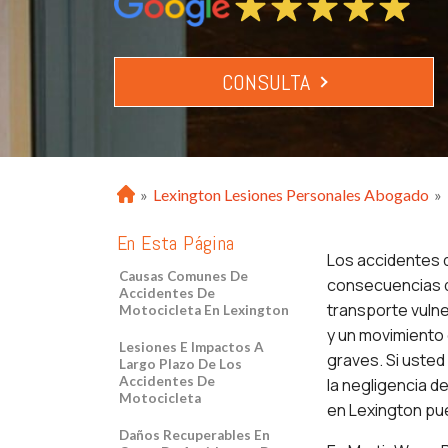
CONSULTA
»
Lexington Lesiones Personales Abogado
»
H
o
En Esta Página
m
Los accidentes d
e
Causas Comunes De
consecuencias d
Accidentes De
transporte vuln
Motocicleta En Lexington
y un movimiento 
Lesiones E Impactos A
graves. Si usted
Largo Plazo De Los
Accidentes De
la negligencia 
Motocicleta
en Lexington pue
Daños Recuperables En