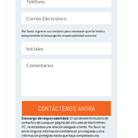
Por favor, ingrese sus iniciales para reconocer que ha leído y
comprendido el descargo de responsabilidad anterior:
Descargo de responsabilidad:
El uso de este formulario de
contacto o de cualquier página del sitio web de MartinWren,
P.C. no establece una relación abogado-cliente. Por favor, no
envíe ninguna información confidencial, privilegiada u otra
información protegida hasta que haya completado una