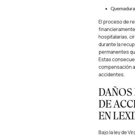
Quemaduras 
El proceso de re
financieramente
hospitalarias, c
durante la recu
permanentes que
Estas consecuen
compensación ad
accidentes.
DAÑOS 
DE ACC
EN LEX
Bajo la ley de Vi