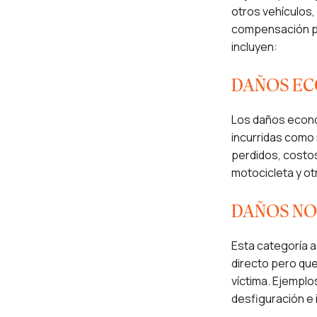
otros vehículos
compensación po
incluyen:
DAÑOS E
Los daños econó
incurridas como 
perdidos, costos
motocicleta y otr
DAÑOS NO
Esta categoría a
directo pero que 
víctima. Ejemplo
desfiguración e 