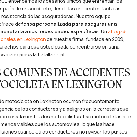
P.C
.
, entendemos los desafíos únicos que enfrentan los
espués de un accidente, desde las crecientes facturas
 resistencia de las aseguradoras. Nuestro equipo
ofrece
defensa personalizada para asegurar una
adaptada a sus necesidades específicas
. Un
abogado
sonales en Lexington
de nuestra firma, fundada en 2009,
erechos para que usted pueda concentrarse en sanar
s manejamos la batalla legal.
 COMUNES DE ACCIDENTES
OCICLETA EN LEXINGTON
de motocicleta en Lexington ocurren frecuentemente
igencia de los conductores y a peligros en la carretera que
orcionadamente a los motociclistas. Las motocicletas son
enos visibles que los automóviles, lo que las hace
olisiones cuando otros conductores no revisan los puntos