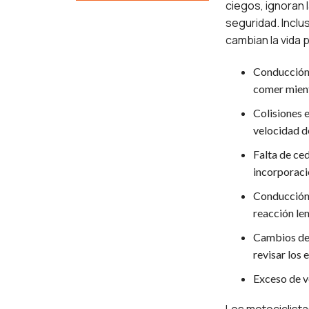
ciegos, ignoran l
seguridad. Inclu
cambian la vida 
Conducción 
comer mien
Colisiones e
velocidad d
Falta de ced
incorporac
Conducción 
reacción le
Cambios de c
revisar los 
Exceso de v